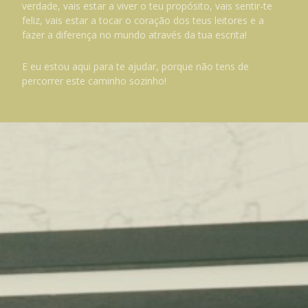
verdade, vais estar a viver o teu propósito, vais sentir-te
feliz, vais estar a tocar o coração dos teus leitores e a
fazer a diferença no mundo através da tua escrita!
E eu estou aqui para te ajudar, porque não tens de
percorrer este caminho sozinho!