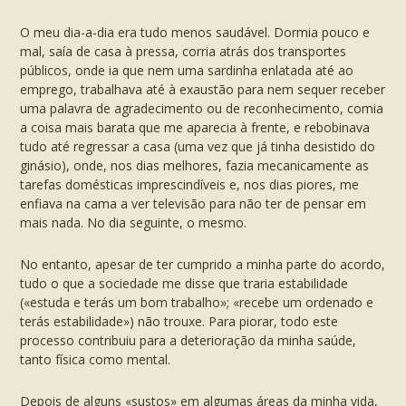
O meu dia-a-dia era tudo menos saudável. Dormia pouco e
mal, saía de casa à pressa, corria atrás dos transportes
públicos, onde ia que nem uma sardinha enlatada até ao
emprego, trabalhava até à exaustão para nem sequer receber
uma palavra de agradecimento ou de reconhecimento, comia
a coisa mais barata que me aparecia à frente, e rebobinava
tudo até regressar a casa (uma vez que já tinha desistido do
ginásio), onde, nos dias melhores, fazia mecanicamente as
tarefas domésticas imprescindíveis e, nos dias piores, me
enfiava na cama a ver televisão para não ter de pensar em
mais nada. No dia seguinte, o mesmo.
No entanto, apesar de ter cumprido a minha parte do acordo,
tudo o que a sociedade me disse que traria estabilidade
(«estuda e terás um bom trabalho»; «recebe um ordenado e
terás estabilidade») não trouxe. Para piorar, todo este
processo contribuiu para a deterioração da minha saúde,
tanto física como mental.
Depois de alguns «sustos» em algumas áreas da minha vida,