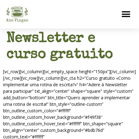
Newsletter e
curso gratuito
[vc_row][vc_column][vc_empty_space height=”150px”][/vc_column]
[/vc_row][vc_row][vc_column][vc_cta h2=”Curso gratuito «Como
implementar uma rotina de escrita?»” h4=”Adere à Newsletter
para participar” txt_align=”center” shape=”square” style=”custom”
add_button=”bottom” btn_title=”Quero aprender a implementar
uma rotina de escrita!” btn_style=”outline-custom”
btn_outline_custom_color=”#ffffff”
btn_outline_custom_hover_background=”#f49f38″
btn_outline_custom_hover_text=”#ffffff” btn_shape=”square”
btn_align=”center” custom_background=”#bdb76d”
custom_text=”#ffffff”