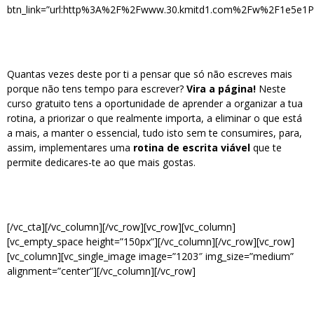
btn_link=”url:http%3A%2F%2Fwww.30.kmitd1.com%2Fw%2F1e5e1P
Quantas vezes deste por ti a pensar que só não escreves mais
porque não tens tempo para escrever?
Vira a página!
Neste
curso gratuito tens a oportunidade de aprender a organizar a tua
rotina, a priorizar o que realmente importa, a eliminar o que está
a mais, a manter o essencial, tudo isto sem te consumires, para,
assim, implementares uma
rotina de escrita viável
que te
permite dedicares-te ao que mais gostas.
[/vc_cta][/vc_column][/vc_row][vc_row][vc_column]
[vc_empty_space height=”150px”][/vc_column][/vc_row][vc_row]
[vc_column][vc_single_image image=”1203″ img_size=”medium”
alignment=”center”][/vc_column][/vc_row]